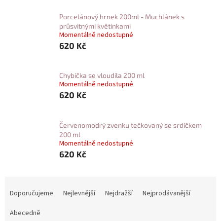
Porcelánový hrnek 200ml - Muchlánek s
průsvitnými květinkami
Momentálně nedostupné
620 Kč
Chybička se vloudila 200 ml
Momentálně nedostupné
620 Kč
Červenomodrý zvenku tečkovaný se srdíčkem
200 ml
Momentálně nedostupné
620 Kč
Ř
a
Doporučujeme
Nejlevnější
Nejdražší
Nejprodávanější
z
Abecedně
e