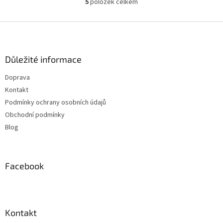
5
položek celkem
O
v
l
Z
á
á
d
p
a
Důležité informace
a
c
í
t
Doprava
p
í
Kontakt
r
v
Podmínky ochrany osobních údajů
k
Obchodní podmínky
y
Blog
v
ý
p
i
Facebook
s
u
Kontakt