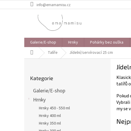
Přejít
info@emamamisu.cz
na
obsah
Galerie/E-shop
Hrnky
Pohárky bez ouška
Domů
Talíře
Jídelní/servírovací 25 cm
P
Jídel
o
Přeskočit
s
Klasick
Kategorie
kategorie
t
talířů 
r
Galerie/E-shop
Pokud c
a
Hrnky
Vybrali
n
Hrnky 450 - 550 ml
my se 
n
Hrnky 400 ml
í
Nejp
Hrnky 350 ml
p