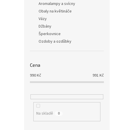
Aromalampy a svícny
Obaly na květináče
Vázy
Džbány
Šperkovnice
Ozdoby a ozdůbky
Cena
990
Kč
991
Kč
Na skladě
0