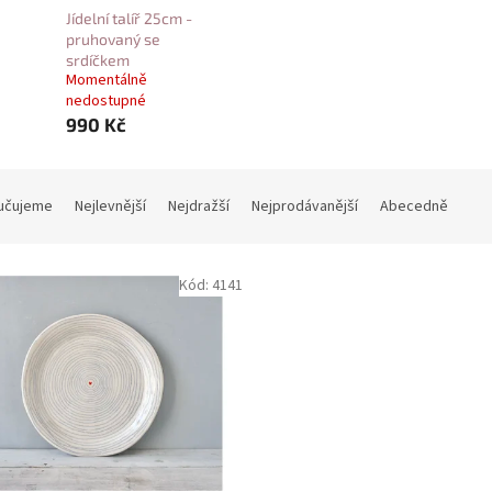
Jídelní talíř 25cm -
pruhovaný se
srdíčkem
Momentálně
nedostupné
990 Kč
učujeme
Nejlevnější
Nejdražší
Nejprodávanější
Abecedně
Kód:
4141