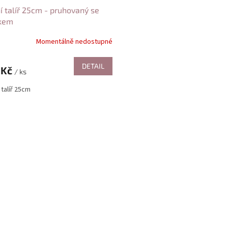
ní talíř 25cm - pruhovaný se
čkem
Momentálně nedostupné
DETAIL
 Kč
/ ks
í talíř 25cm
O
v
l
á
d
a
c
í
p
r
v
k