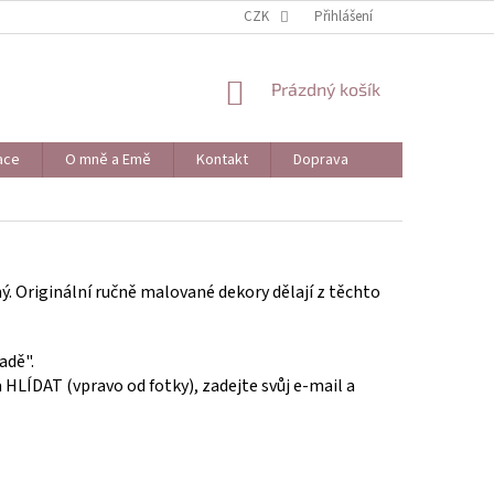
OBCHODNÍ PODMÍNKY
BLOG
CZK
Přihlášení
NÁKUPNÍ
Prázdný košík
KOŠÍK
ace
O mně a Emě
Kontakt
Doprava
ý. Originální ručně malované dekory dělají z těchto
adě".
a HLÍDAT (vpravo od fotky), zadejte svůj e-mail a