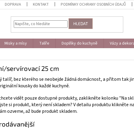
DOPRAVA
KONTAKT
PODMÍNKY OCHRANY OSOBNÍCH ÚDAJŮ
HLEDAT
Misky a mísy
Talíře
Doplňky do kuchyně
Vázy a dekor
ní/servírovací 25 cm
ý talíř, bez kterého se neobejde žádná domácnost, a přitom tak jin
originální kousky do každé kuchyně.
hcete vidět pouze dostupné produkty, zaklikněte kolonku "Na skl
 jste si produkt, který není skladem? V detailu produktu klikněte n
vám ozveme, až bude produkt skladem.
rodávanější