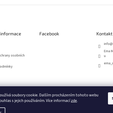
 informace
Facebook
Kontakt
info
@
Ema M
chrany osobních
u
ema_
podmínky
Emamamisu na Facebooku
Emamamisu na Instagramu
oužívá soubory cookie. Dalším procházením tohoto webu
ouhlas s jejich používáním. Více informací
zde
.