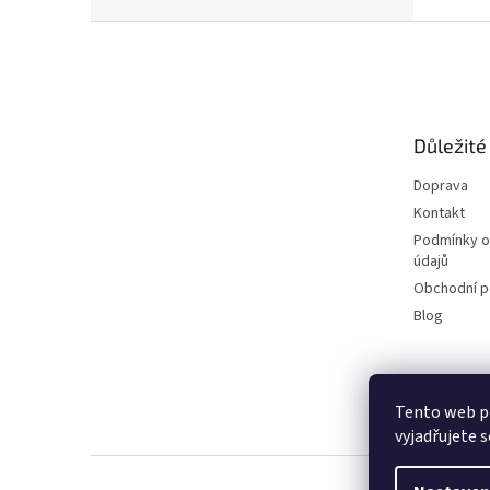
Z
á
p
a
t
Důležité
í
Doprava
Kontakt
Podmínky o
údajů
Obchodní 
Blog
Tento web p
vyjadřujete s