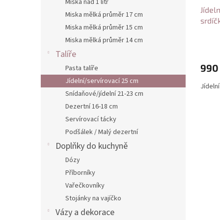
t
Miska nad 1 litr
u
Jídel
ů
Miska mělká průměr 17 cm
k
srdí
Miska mělká průměr 15 cm
t
Miska mělká průměr 14 cm
ů
Talíře
990
Pasta talíře
Jídelní/servírovací 25 cm
Jídeln
Snídaňové/jídelní 21-23 cm
Dezertní 16-18 cm
Servírovací tácky
Podšálek / Malý dezertní
Doplňky do kuchyně
Dózy
Příborníky
Vařečkovníky
Stojánky na vajíčko
Vázy a dekorace