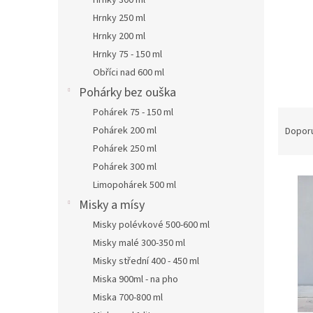
Hrnky 300 ml
a
n
Hrnky 250 ml
e
Hrnky 200 ml
l
Hrnky 75 - 150 ml
Obříci nad 600 ml
Pohárky bez ouška
Pohárek 75 - 150 ml
Ř
a
Pohárek 200 ml
Dopor
z
Pohárek 250 ml
e
Pohárek 300 ml
V
n
Limopohárek 500 ml
ý
í
Misky a mísy
p
p
i
Misky polévkové 500-600 ml
r
s
Misky malé 300-350 ml
o
p
Misky střední 400 - 450 ml
d
r
Miska 900ml - na pho
u
o
k
Miska 700-800 ml
d