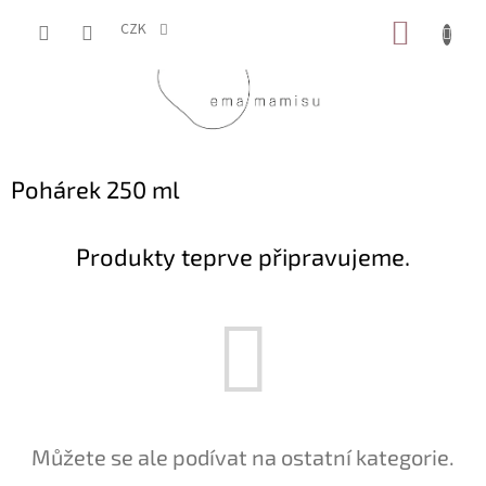
Přejít
NÁKUP
na
CZK
obsah
KOŠÍK
Pohárek 250 ml
Produkty teprve připravujeme.
Můžete se ale podívat na ostatní kategorie.