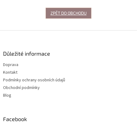
ZPĚT DO OBCHODU
Z
á
p
Důležité informace
a
t
Doprava
í
Kontakt
Podmínky ochrany osobních údajů
Obchodní podmínky
Blog
Facebook