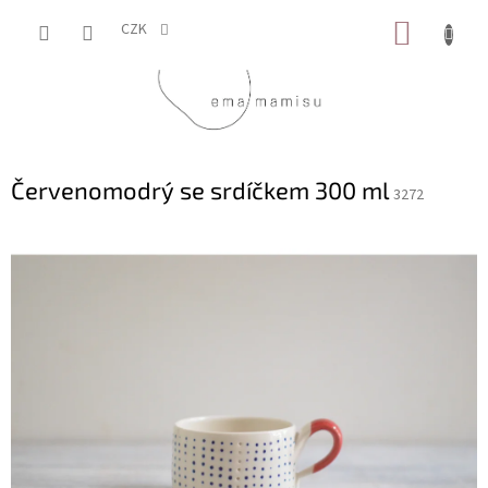
Přejít
NÁKUP
na
CZK
obsah
KOŠÍK
Červenomodrý se srdíčkem 300 ml
3272