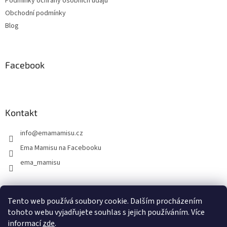
Podmínky ochrany osobních údajů
Obchodní podmínky
Blog
Facebook
Kontakt
info
@
emamamisu.cz
Ema Mamisu na Facebooku
ema_mamisu
Tento web používá soubory cookie. Dalším procházením
Emamamisu na Facebooku
Emamamisu na Instagramu
tohoto webu vyjadřujete souhlas s jejich používáním. Více
informací
zde
.