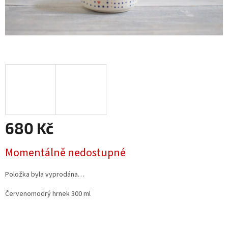
680 Kč
Měrná
Momentálně nedostupné
cena:
Položka byla vyprodána…
Červenomodrý hrnek 300 ml