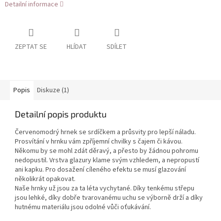
Detailní informace
ZEPTAT SE
HLÍDAT
SDÍLET
Popis
Diskuze (1)
Detailní popis produktu
Červenomodrý hrnek se srdíčkem a průsvity pro lepší náladu.
Prosvítání v hrnku vám zpříjemní chvilky s čajem či kávou.
Někomu by se mohl zdát děravý, a přesto by žádnou pohromu
nedopustil. Vrstva glazury klame svým vzhledem, a nepropustí
ani kapku. Pro dosažení cíleného efektu se musí glazování
několikrát opakovat.
Naše hrnky už jsou za ta léta vychytané. Díky tenkému střepu
jsou lehké, díky dobře tvarovanému uchu se výborně drží a díky
hutnému materiálu jsou odolné vůči oťukávání.