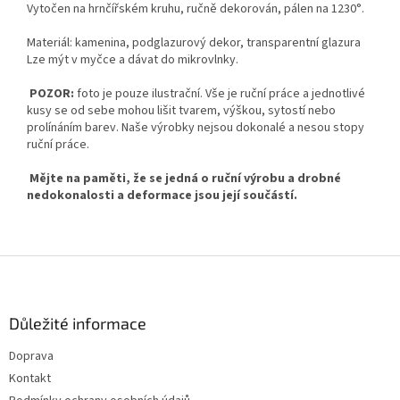
Vytočen na hrnčířském kruhu, ručně dekorován, pálen na 1230°.
Materiál: kamenina, podglazurový dekor, transparentní glazura
Lze mýt v myčce a dávat do mikrovlnky.
POZOR:
foto je pouze ilustrační. Vše je ruční práce a jednotlivé
kusy se od sebe mohou lišit tvarem, výškou, sytostí nebo
prolínáním barev. Naše výrobky nejsou dokonalé a nesou stopy
ruční práce.
Mějte na paměti, že se jedná o ruční výrobu a drobné
nedokonalosti a deformace jsou její součástí.
Z
á
p
Důležité informace
a
t
Doprava
í
Kontakt