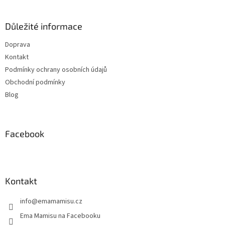
á
p
Důležité informace
a
t
Doprava
í
Kontakt
Podmínky ochrany osobních údajů
Obchodní podmínky
Blog
Facebook
Kontakt
info
@
emamamisu.cz
Ema Mamisu na Facebooku