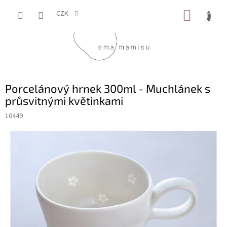
Přejít
NÁKUP
na
CZK
obsah
KOŠÍK
Porcelánový hrnek 300ml - Muchlánek s
průsvitnými květinkami
10449