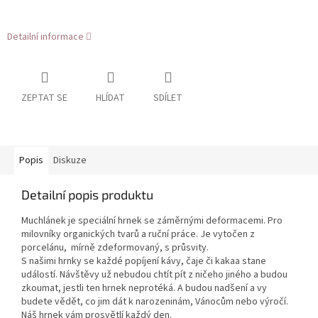
Detailní informace
ZEPTAT SE
HLÍDAT
SDÍLET
Popis
Diskuze
Detailní popis produktu
Muchlánek je speciální hrnek se záměrnými deformacemi. Pro
milovníky organických tvarů a ruční práce. Je vytočen z
porcelánu, mírně zdeformovaný, s průsvity.
S našimi hrnky se každé popíjení kávy, čaje či kakaa stane
událostí. Návštěvy už nebudou chtít pít z ničeho jiného a budou
zkoumat, jestli ten hrnek neprotéká. A budou nadšení a vy
budete vědět, co jim dát k narozeninám, Vánocům nebo výročí.
Náš hrnek vám prosvětlí každý den.