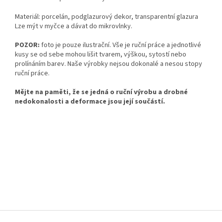
Materiál: porcelán, podglazurový dekor, transparentní glazura
Lze mýt v myčce a dávat do mikrovlnky.
POZOR:
foto je pouze ilustrační. Vše je ruční práce a jednotlivé
kusy se od sebe mohou lišit tvarem, výškou, sytostí nebo
prolínáním barev. Naše výrobky nejsou dokonalé a nesou stopy
ruční práce.
Mějte na paměti, že se jedná o ruční výrobu a drobné
nedokonalosti a deformace jsou její součá
stí.
Z