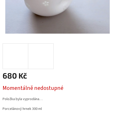
680 Kč
Měrná
Momentálně nedostupné
cena:
Položka byla vyprodána…
Porcelánový hrnek 300 ml